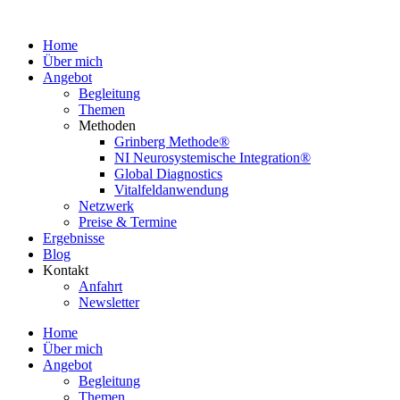
Home
Über mich
Angebot
Begleitung
Themen
Methoden
Grinberg Methode®
NI Neurosystemische Integration®
Global Diagnostics
Vitalfeldanwendung
Netzwerk
Preise & Termine
Ergebnisse
Blog
Kontakt
Anfahrt
Newsletter
Home
Über mich
Angebot
Begleitung
Themen