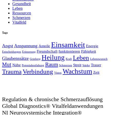
Gesundheit
Leben
Ressourcen
Schmerzen
Vitalfeld
Tags
Einsamkeit
Angst
Anspannung
Anteile
Energie
Freundschaft
funktionieren
Fähigkeit
Entscheidungen
Erinnerung
Heilung
Leben
Glaubenssätze
Grinberg
Kraft
Lebenswunsch
Mut
Raum
Nähe
Streit
Trauer
Potentialentfaltung
Schmerzen
Stärke
Wachstum
Trauma
Verbindung
Zeit
Vision
Regulation & chronische Schmerzauflösung
Global Diagnostics® Vitalfeldanwendungen
NI Neurosystemische Integration®