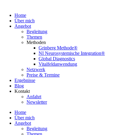
Home
Über mich
Angebot
Begleitung
Themen
Methoden
Grinberg Methode®
NI Neurosystemische Integration®
Global Diagnostics
Vitalfeldanwendung
Netzwerk
Preise & Termine
Ergebnisse
Blog
Kontakt
Anfahrt
Newsletter
Home
Über mich
Angebot
Begleitung
Themen