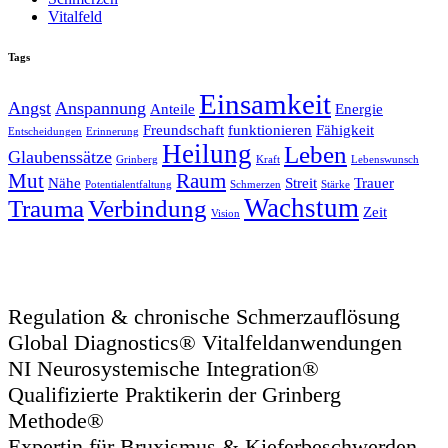
Vitalfeld
Tags
Einsamkeit
Angst
Anspannung
Anteile
Energie
Freundschaft
funktionieren
Fähigkeit
Entscheidungen
Erinnerung
Heilung
Leben
Glaubenssätze
Grinberg
Kraft
Lebenswunsch
Mut
Raum
Nähe
Streit
Trauer
Potentialentfaltung
Schmerzen
Stärke
Wachstum
Trauma
Verbindung
Zeit
Vision
Regulation & chronische Schmerzauflösung
Global Diagnostics® Vitalfeldanwendungen
NI Neurosystemische Integration®
Qualifizierte Praktikerin der Grinberg
Methode®
Expertin für Bruxismus & Kieferbeschwerden