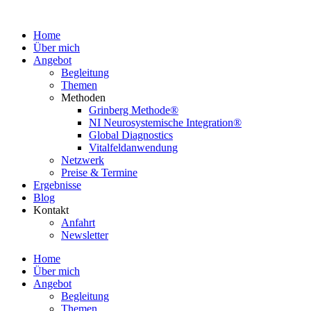
Home
Über mich
Angebot
Begleitung
Themen
Methoden
Grinberg Methode®
NI Neurosystemische Integration®
Global Diagnostics
Vitalfeldanwendung
Netzwerk
Preise & Termine
Ergebnisse
Blog
Kontakt
Anfahrt
Newsletter
Home
Über mich
Angebot
Begleitung
Themen