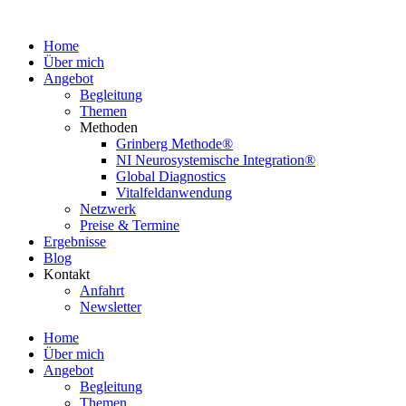
Home
Über mich
Angebot
Begleitung
Themen
Methoden
Grinberg Methode®
NI Neurosystemische Integration®
Global Diagnostics
Vitalfeldanwendung
Netzwerk
Preise & Termine
Ergebnisse
Blog
Kontakt
Anfahrt
Newsletter
Home
Über mich
Angebot
Begleitung
Themen