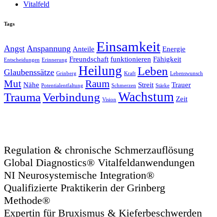
Vitalfeld
Tags
Einsamkeit
Angst
Anspannung
Anteile
Energie
Freundschaft
funktionieren
Fähigkeit
Entscheidungen
Erinnerung
Heilung
Leben
Glaubenssätze
Grinberg
Kraft
Lebenswunsch
Mut
Raum
Nähe
Streit
Trauer
Potentialentfaltung
Schmerzen
Stärke
Wachstum
Trauma
Verbindung
Zeit
Vision
Regulation & chronische Schmerzauflösung
Global Diagnostics® Vitalfeldanwendungen
NI Neurosystemische Integration®
Qualifizierte Praktikerin der Grinberg
Methode®
Expertin für Bruxismus & Kieferbeschwerden